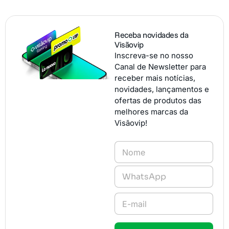
Receba novidades da
Visãovip
Inscreva-se no nosso
Canal de Newsletter para
receber mais notícias,
novidades, lançamentos e
ofertas de produtos das
melhores marcas da
Visãovip!
N
o
m
T
e
e
*
l
E
e
-
f
m
o
a
n