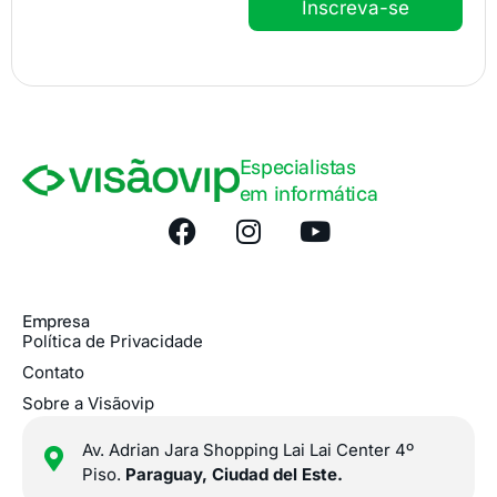
Inscreva-se
i
e
l
*
*
Especialistas
em informática
Empresa
Política de Privacidade
Contato
Sobre a Visãovip
Av. Adrian Jara Shopping Lai Lai Center 4º
Piso.
Paraguay, Ciudad del Este.