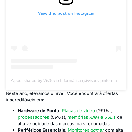
View this post on Instagram
A post shared by Visãovip Informática (@visaovipinformatica)
Neste ano, elevamos o nível! Você encontrará ofertas
inacreditáveis em:
Hardware de Ponta:
Placas de vídeo
(
GPUs
),
processadores
(
CPUs
),
memórias
RAM
e
SSDs
de
alta velocidade das marcas mais renomadas.
Periféricos Essenciais:
Monitores
gamer
com alta