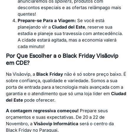
anunciaremos os
spoilers
, produtos com
descontos especiais e as ofertas relâmpago mais
quentes!
Prepare-se Para a Viagem:
Se você está
planejando vir a
Ciudad del Este
, reserve sua
estadia e planeje sua travessia com antecedência.
A cidade estará agitada, mas a economia valerá
cada minuto!
Por Que Escolher a o Black Friday Visãovip
em CDE?
Na Visãovip, a
Black Friday
não é só sobre preço baixo. É
sobre confiança, qualidade e variedade. Somos a sua
porta de entrada para a tecnologia mais avançada com a
garantia e o atendimento que só uma loja líder em
Ciudad
del Este
pode oferecer.
A contagem regressiva começou!
Prepare seus
orçamentos e suas expectativas. De 20 a 22 de
Novembro, a
Visãovip Informática
será o centro da
Black Friday no Paraguai.