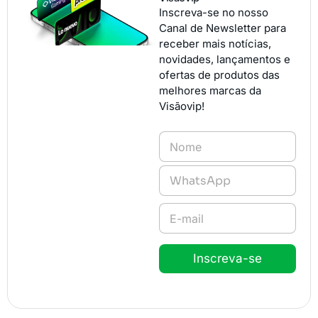
Inscreva-se no nosso
Canal de Newsletter para
receber mais notícias,
novidades, lançamentos e
ofertas de produtos das
melhores marcas da
Visãovip!
N
o
m
T
e
e
*
l
E
e
-
f
m
o
a
n
Inscreva-se
i
e
l
*
*