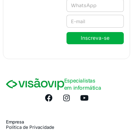
T
e
e
*
l
E
e
-
f
m
o
a
n
Inscreva-se
i
e
l
*
*
Especialistas
em informática
Empresa
Política de Privacidade