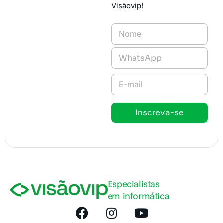
Visãovip!
N
o
m
T
e
e
*
l
E
e
-
f
m
o
a
n
Inscreva-se
i
e
l
*
*
Especialistas
em informática